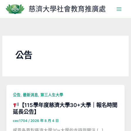
跳
慈濟大學社會教育推廣處
至
主
要
內
容
公告
,
,
公告
最新消息
第三人生大學
【115學年度慈濟大學30+大學｜報名時間
延長公告】
cec1704
/
2026 年 8 月 4 日
感恩各界對慈濟大學30+大學的支持與關注 […]