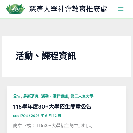
跳
慈濟大學社會教育推廣處
至
主
要
內
容
活動、課程資訊
,
,
,
公告
最新消息
活動、課程資訊
第三人生大學
115學年度30+大學招生簡章公告
cec1704
/
2026 年 6 月 12 日
簡章下載： 11530+大學招生簡章_確 […]