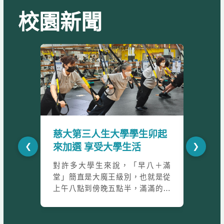
校園新聞
慈大第三人生大學學生卯起
第三
❮
❯
來加選 享受大學生活
果發
對許多大學生來說，「早八＋滿
歲月淬
堂」簡直是大魔王級別，也就是從
此璀璨綻
上午八點到傍晚五點半，滿滿的八
與生活
堂課。沒想到，擁有選課彈性的慈
第一會議
濟大學七位第三人生大學學生陳秀
期末座
鷹、洪嘉鴻、許寶山、林櫻敏、林
管、智