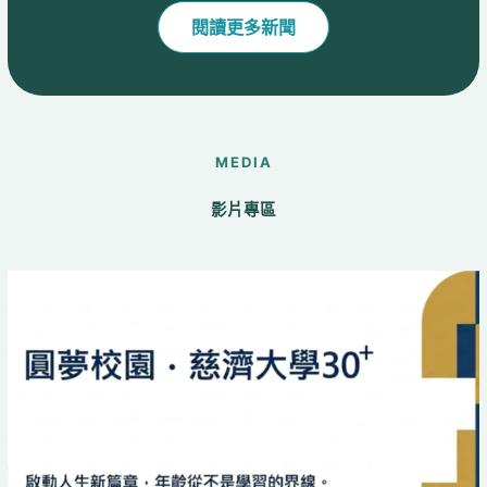
美絹、高殿珠、吳曉麗，不但修滿
13位
閱讀更多新聞
20個學分，還連排二天的「早八＋
同學齊
滿堂」，直呼終於能重...
歡笑聲中
MEDIA
影片專區