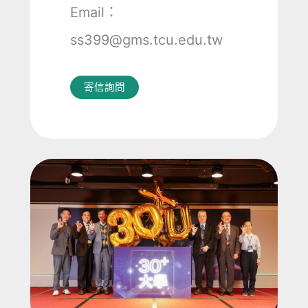
Email：
ss399@gms.tcu.edu.tw
寄信詢問