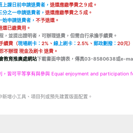
班上課日前申請退費者，
退還應繳學費之９成。
三分之一申請退費者，
退還應繳學費之５成。
一始申請退費者，
不予退還。
退還已繳費用。
程，
並提出證明者，可辦理退費，但需自行承擔手續費。
手續費（
現場刷卡：
2%、
線上刷卡：
2.5%、
郵政劃撥：
20元
恕不辦理 現金及刷卡 退費。
會教育推廣處網站
下載書面申請表，
傳真03-8580638或e-mai
ual enjoyment and participation for all, regard
中新增小工具、項目列或預先建置版面配置。