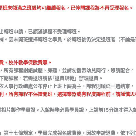
確認開班未額滿之班級均可繼續報名，已停開課程將不再受理報名。
出轉班申請，已額滿課程不受理轉班。
補。因未開班選擇轉班之學員，於轉班後仍決定退班者（不論是
費、校外教學保險費等。
，所有課程謝絕試聽、旁聽，並請勿攜帶幼兒同行，懇請配合。
下期課程，若需退班請依
｢退費規範」辦理退費。
依人事行政總處公布停止上班上課為主，課程則順延一週結束。
利，所有課程不保證開班，選擇樂器或有程度課程前，請謹慎思
吋相片製作學員證。入館時務必帶學員證，上課前15分鐘才得入
」第十七條規定，學員完成報名繳費後，因故申請退費，依下列