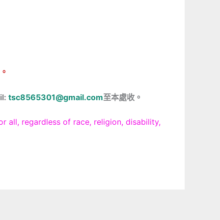
）。
l
:
tsc8565301@gmail.com
至本處收。
less of race, religion, disability,