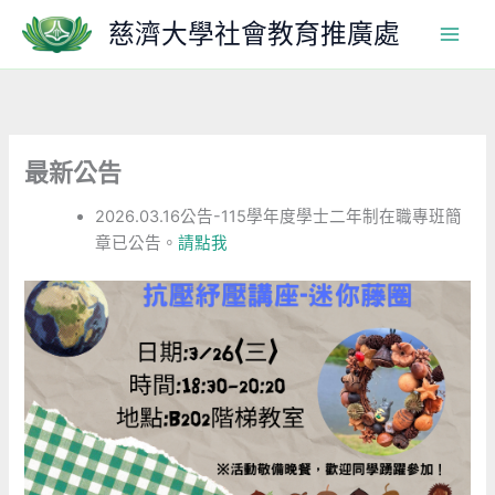
跳
慈濟大學社會教育推廣處
至
主
要
內
容
最新公告
2026.03.16公告-115學年度學士二年制在職專班簡
章已公告。
請點我