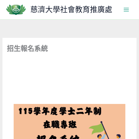
跳
慈濟大學社會教育推廣處
至
主
要
內
容
招生報名系統