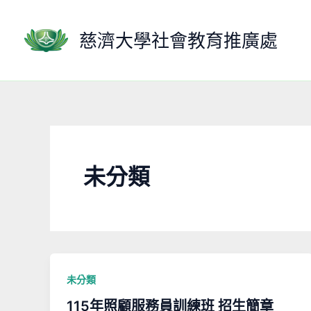
跳
至
慈濟大學社會教育推廣處
主
要
內
容
未分類
未分類
115年照顧服務員訓練班 招生簡章