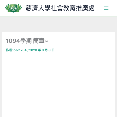
跳
慈濟大學社會教育推廣處
至
主
要
內
容
1094學期 簡章~
作者:
cec1704
/
2020 年 9 月 8 日