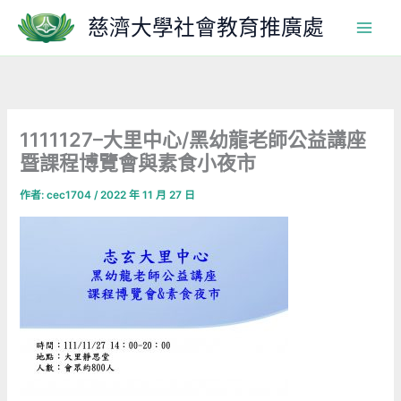
跳
慈濟大學社會教育推廣處
至
主
要
內
容
1111127–大里中心/黑幼龍老師公益講座
暨課程博覽會與素食小夜市
作者:
cec1704
/
2022 年 11 月 27 日