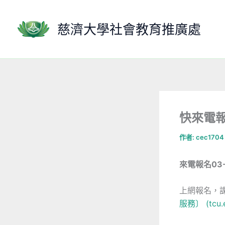
跳
至
慈濟大學社會教育推廣處
主
要
內
容
快來電
作者:
cec170
來電報名03-
上網報名，課
服務〕 (tcu.e