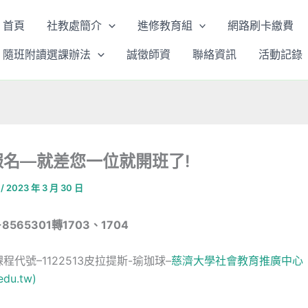
首頁
社教處簡介
進修教育組
網路刷卡繳費
隨班附讀選課辦法
誠徵師資
聯絡資訊
活動記錄
報名—就差您一位就開班了!
4
/
2023 年 3 月 30 日
8565301轉1703、1704
程代號–1122513皮拉提斯-瑜珈球–
慈濟大學社會教育推廣中心
du.tw)