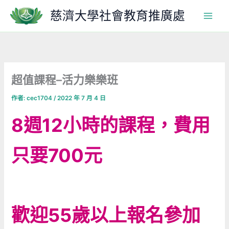
跳
慈濟大學社會教育推廣處
至
主
要
內
容
超值課程–活力樂樂班
作者:
cec1704
/
2022 年 7 月 4 日
8週12小時的課程，費用
只要700元
歡迎55歲以上報名參加