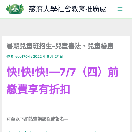
跳
慈濟大學社會教育推廣處
至
主
要
內
容
暑期兒童班招生–兒童書法、兒童繪畫
作者:
cec1704
/
2022 年 6 月 27 日
快!快!快!—7/7（四）前
繳費享有折扣
可至以下網站查詢課程或報名—