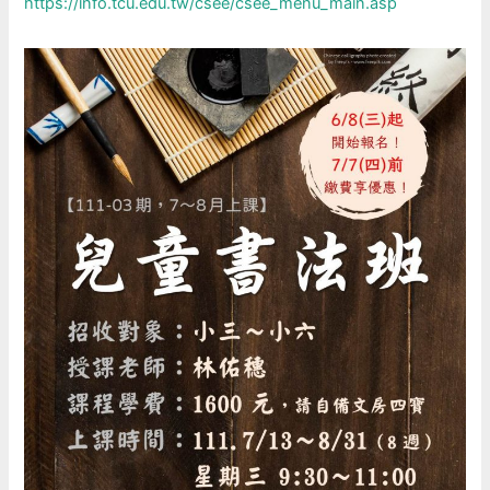
https://info.tcu.edu.tw/csee/csee_menu_main.asp