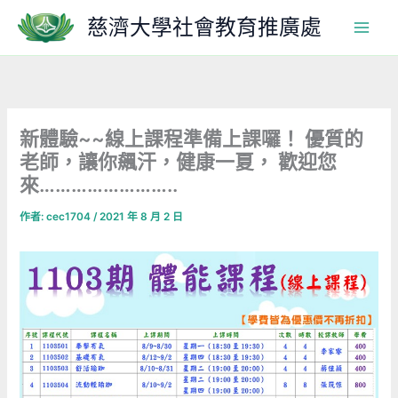
跳
慈濟大學社會教育推廣處
至
主
要
內
容
新體驗~~線上課程準備上課囉！ 優質的
老師，讓你飆汗，健康一夏， 歡迎您
來……………………..
作者:
cec1704
/
2021 年 8 月 2 日