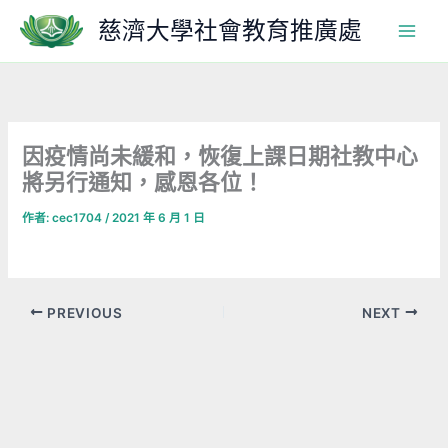
跳
慈濟大學社會教育推廣處
至
主
要
內
容
因疫情尚未緩和，恢復上課日期社教中心
將另行通知，感恩各位！
作者:
cec1704
/
2021 年 6 月 1 日
PREVIOUS
NEXT