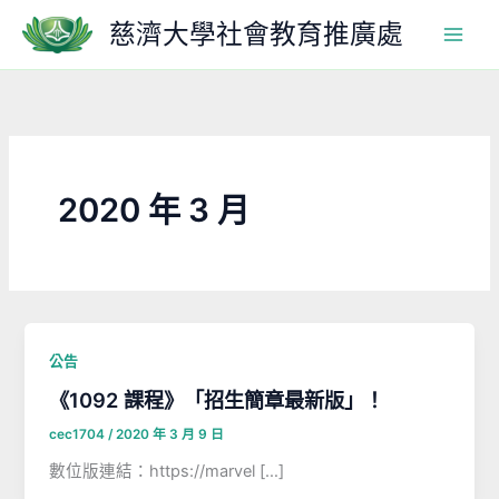
跳
慈濟大學社會教育推廣處
至
主
要
內
容
2020 年 3 月
公告
《1092 課程》「招生簡章最新版」！
cec1704
/
2020 年 3 月 9 日
數位版連結：https://marvel […]