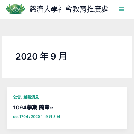
跳
慈濟大學社會教育推廣處
至
主
要
內
容
2020 年 9 月
,
公告
最新消息
1094學期 簡章~
cec1704
/
2020 年 9 月 8 日