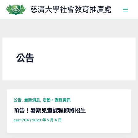
跳
慈濟大學社會教育推廣處
至
主
要
內
容
公告
,
,
公告
最新消息
活動、課程資訊
預告！暑期兒童課程即將招生
cec1704
/
2023 年 5 月 4 日